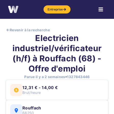
Entreprise
Revenir à la recherche
Electricien
industriel/vérificateur
(h/f) à Rouffach (68) -
Offre d'emploi
Parue il y a 2 semaines
1327843446
12,31 € - 14,00 €
Brut/heure
Rouffach
68250