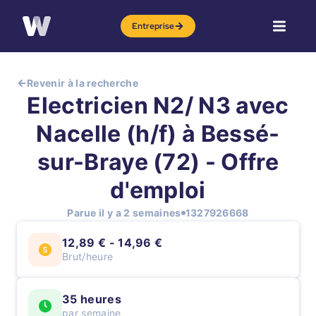
Entreprise
Revenir à la recherche
Electricien N2/ N3 avec
Nacelle (h/f) à Bessé-
sur-Braye (72) - Offre
d'emploi
Parue il y a 2 semaines
1327926668
12,89 € - 14,96 €
Brut/heure
35 heures
par semaine