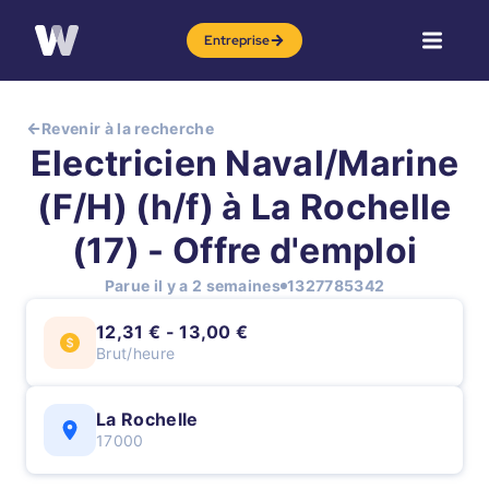
Entreprise
Revenir à la recherche
Electricien Naval/Marine
(F/H) (h/f) à La Rochelle
(17) - Offre d'emploi
Parue il y a 2 semaines
1327785342
12,31 € - 13,00 €
Brut/heure
La Rochelle
17000