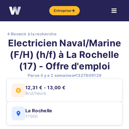
Entreprise
Revenir à la recherche
Electricien Naval/Marine
(F/H) (h/f) à La Rochelle
(17) - Offre d'emploi
Parue il y a 2 semaines
1327909129
12,31 € - 13,00 €
Brut/heure
La Rochelle
17000