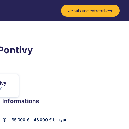
Je suis une entreprise
 Pontivy
ivy
0
Informations
35 000 € - 43 000 €
brut/an