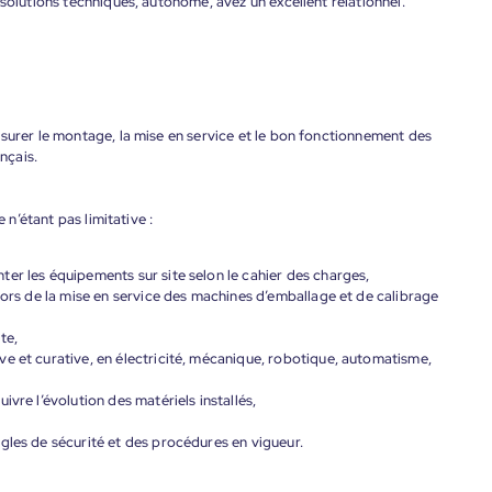
 solutions techniques, autonome, avez un excellent relationnel.
surer le montage, la mise en service et le bon fonctionnement des
nçais.
 n’étant pas limitative :
er les équipements sur site selon le cahier des charges,
lors de la mise en service des machines d’emballage et de calibrage
te,
e et curative, en électricité, mécanique, robotique, automatisme,
vre l’évolution des matériels installés,
gles de sécurité et des procédures en vigueur.