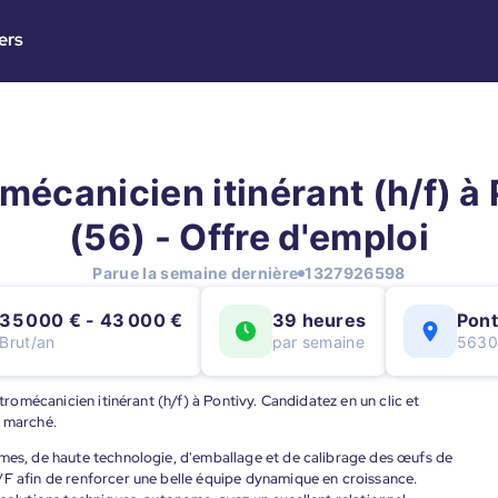
ers
mécanicien itinérant (h/f) à
(56) - Offre d'emploi
Parue la semaine dernière
1327926598
35 000 € - 43 000 €
39 heures
Pont
Brut/an
par semaine
5630
ctromécanicien itinérant (h/f) à Pontivy. Candidatez en un clic et
u marché.
èmes, de haute technologie, d'emballage et de calibrage des œufs de
/F afin de renforcer une belle équipe dynamique en croissance.