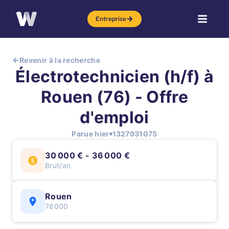
Entreprise
Revenir à la recherche
Électrotechnicien (h/f) à
Rouen (76) - Offre
d'emploi
Parue hier
1327931075
30 000 € - 36 000 €
Brut/an
Rouen
76000