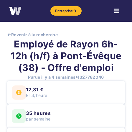
Entreprise
Revenir à la recherche
Employé de Rayon 6h-
12h (h/f) à Pont-Évêque
(38) - Offre d'emploi
Parue il y a 4 semaines
1327782046
12,31 €
Brut/heure
35 heures
par semaine