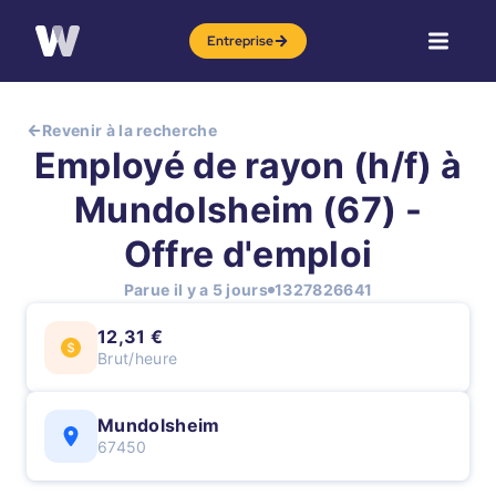
Entreprise
Revenir à la recherche
Employé de rayon (h/f) à
Mundolsheim (67) -
Offre d'emploi
Parue il y a 5 jours
1327826641
12,31 €
Brut/heure
Mundolsheim
67450