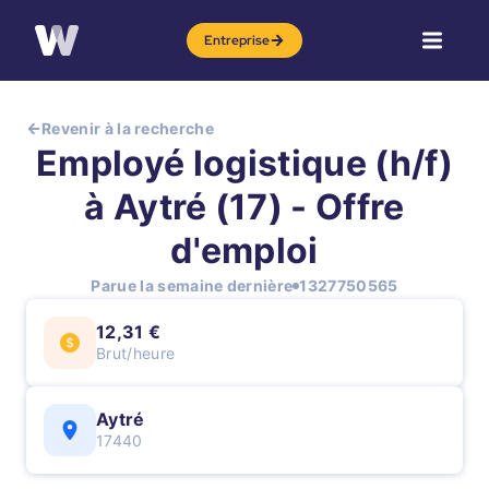
Entreprise
Revenir à la recherche
Employé logistique (h/f)
à Aytré (17) - Offre
d'emploi
Parue la semaine dernière
1327750565
12,31 €
Brut/heure
Aytré
17440