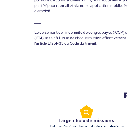
politique de confidentialité. Enfin, pour toute autre qu
par téléphone, email et via notre application mobile
d'emploi!
____
Le versement de l'indemnité de congés payés (ICCP) se
(IFM) se fait à l'issue de chaque mission effectiveme
l'article L1251-33 du Code du travail.
Large choix de missions
J’ai accès à un large choix de missions