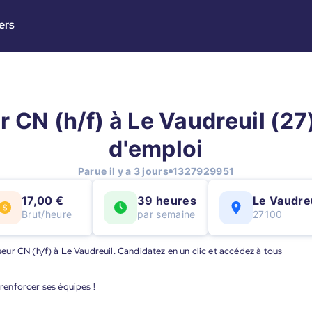
ers
r CN (h/f) à Le Vaudreuil (27)
d'emploi
Parue il y a 3 jours
1327929951
17,00 €
39 heures
Le Vaudreu
Brut/heure
par semaine
27100
iseur CN (h/f) à Le Vaudreuil. Candidatez en un clic et accédez à tous
 renforcer ses équipes !