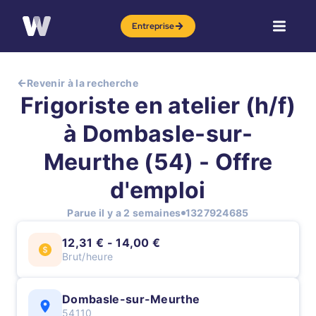
Entreprise
Revenir à la recherche
Frigoriste en atelier (h/f)
à Dombasle-sur-
Meurthe (54) - Offre
d'emploi
Parue il y a 2 semaines
1327924685
12,31 € - 14,00 €
Brut/heure
Dombasle-sur-Meurthe
54110