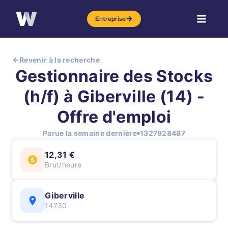
Entreprise
Revenir à la recherche
Gestionnaire des Stocks
(h/f) à Giberville (14) -
Offre d'emploi
Parue la semaine dernière
1327928487
12,31 €
Brut/heure
Giberville
14730