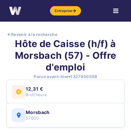
Entreprise
Revenir à la recherche
Hôte de Caisse (h/f) à
Morsbach (57) - Offre
d'emploi
Parue avant-hier
1327930558
12,31 €
Brut/heure
Morsbach
57600