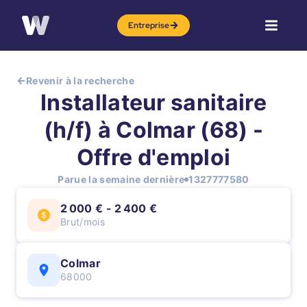
Entreprise
Revenir à la recherche
Installateur sanitaire
(h/f) à Colmar (68) -
Offre d'emploi
Parue la semaine dernière
1327777580
2 000 € - 2 400 €
Brut/mois
Colmar
68000