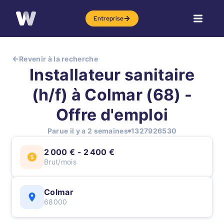
Entreprise
Revenir à la recherche
Installateur sanitaire
(h/f) à Colmar (68) -
Offre d'emploi
Parue il y a 2 semaines
1327926530
2 000 € - 2 400 €
Brut/mois
Colmar
68000