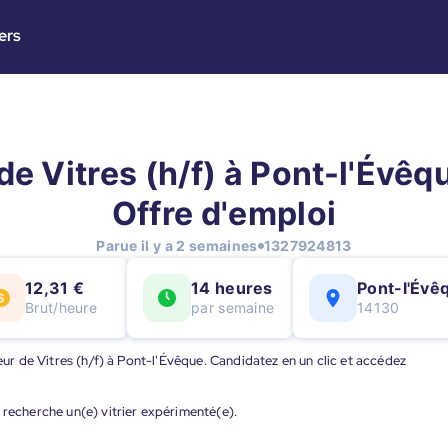
ers
de Vitres (h/f) à Pont-l'Évêqu
Offre d'emploi
Parue il y a 2 semaines
1327924813
12,31 €
14 heures
Pont-l'Évê
Brut/heure
par semaine
14130
veur de Vitres (h/f) à Pont-l'Évêque. Candidatez en un clic et accédez
 recherche un(e) vitrier expérimenté(e).