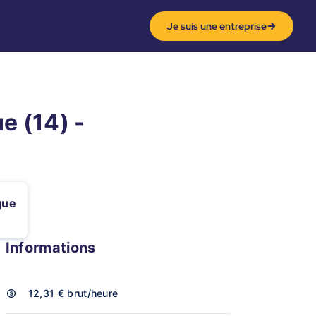
Je suis une entreprise
e (14) -
que
Informations
12,31 €
brut/heure