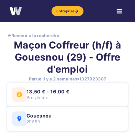
Entreprise
Revenir à la recherche
Maçon Coffreur (h/f) à
Gouesnou (29) - Offre
d'emploi
Parue il y a 2 semaines
1327923387
13,50 € - 16,00 €
Brut/heure
Gouesnou
29850