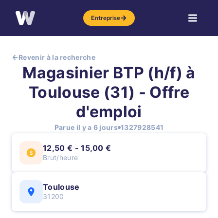
Entreprise
Revenir à la recherche
Magasinier BTP (h/f) à
Toulouse (31) - Offre
d'emploi
Parue il y a 6 jours
1327928541
12,50 € - 15,00 €
Brut/heure
Toulouse
31200