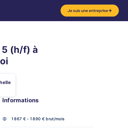
Je suis une entreprise
5 (h/f) à
oi
helle
Informations
1 867 € - 1 890 €
brut/mois