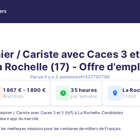
ers
er / Cariste avec Caces 3 et 
a Rochelle (17) - Offre d'empl
Parue il y a 2 semaines
1327797766
1 867 € - 1 890 €
35 heures
La Roc
Brut/mois
par semaine
17000
gasinier / Cariste avec Caces 3 et 5 (h/f) à La Rochelle. Candidatez
illeure app du marché.
 les meilleures missions pour les centaines de milliers de Français