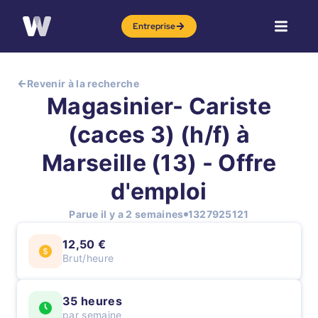
Entreprise
Revenir à la recherche
Magasinier- Cariste
(caces 3) (h/f) à
Marseille (13) - Offre
d'emploi
Parue il y a 2 semaines
1327925121
12,50 €
Brut/heure
35 heures
par semaine