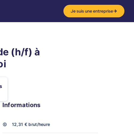
Je suis une entreprise
 (h/f) à
oi
s
Informations
12,31 €
brut/heure