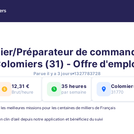
ers
ier/Préparateur de commande
olomiers (31) - Offre d'empl
Parue il y a 3 jours
1327783728
12,31 €
35 heures
Colomier
Brut/heure
par semaine
31770
 les meilleures missions pour les centaines de milliers de Français
 clin d’œil depuis notre application et bénéficiez du suivi