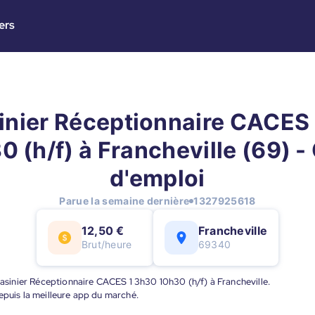
ers
nier Réceptionnaire CACES
0 (h/f) à Francheville (69) - 
d'emploi
Parue la semaine dernière
1327925618
12,50 €
Francheville
Brut/heure
69340
agasinier Réceptionnaire CACES 1 3h30 10h30 (h/f) à Francheville.
epuis la meilleure app du marché.