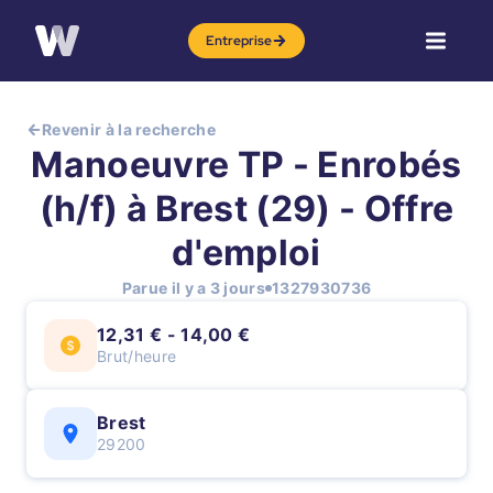
Entreprise
Revenir à la recherche
Manoeuvre TP - Enrobés
(h/f) à Brest (29) - Offre
d'emploi
Parue il y a 3 jours
1327930736
12,31 € - 14,00 €
Brut/heure
Brest
29200