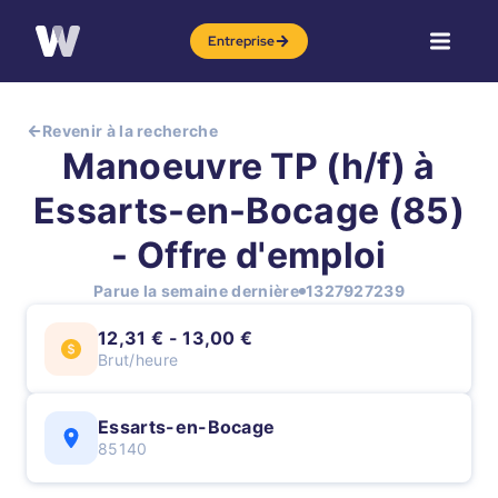
Entreprise
Revenir à la recherche
Manoeuvre TP (h/f) à
Essarts-en-Bocage (85)
- Offre d'emploi
Parue la semaine dernière
1327927239
12,31 € - 13,00 €
Brut/heure
Essarts-en-Bocage
85140