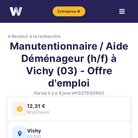
Entreprise
Revenir à la recherche
Manutentionnaire / Aide
Déménageur (h/f) à
Vichy (03) - Offre
d'emploi
Parue il y a 4 jours
1327930902
12,31 €
Brut/heure
Vichy
03200