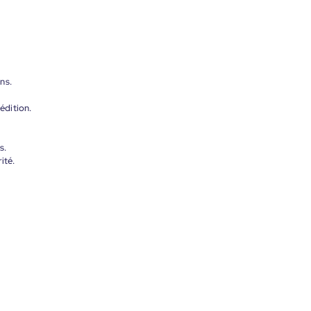
ns.
édition.
s.
ité.