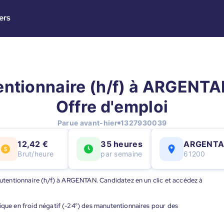
ers
ntionnaire (h/f) à ARGENTAN
Offre d'emploi
Parue avant-hier
1327930039
12,42 €
35 heures
ARGENT
Brut/heure
par semaine
61200
anutentionnaire (h/f) à ARGENTAN. Candidatez en un clic et accédez à
ique en froid négatif (-24°) des manutentionnaires pour des