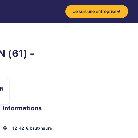
Je suis une entreprise
 (61) -
AN
Informations
12,42 €
brut/heure