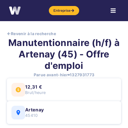
Entreprise
Revenir à la recherche
Manutentionnaire (h/f) à
Artenay (45) - Offre
d'emploi
Parue avant-hier
1327931773
12,31 €
Brut/heure
Artenay
45410