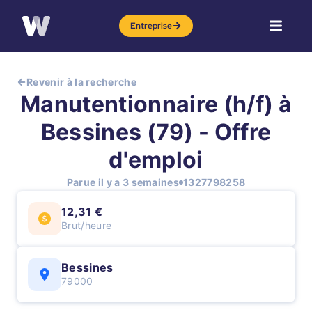
Entreprise
Revenir à la recherche
Manutentionnaire (h/f) à
Bessines (79) - Offre
d'emploi
Parue il y a 3 semaines
1327798258
12,31 €
Brut/heure
Bessines
79000