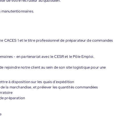
lisé de votre recruteur au quotidien.
s manutentionnaires.
re CACES 1 et le titre professionnel de préparateur de commandes
aines - en partenariat avec le CESR et le Pôle Emploi.
 de rejoindre notre client au sein de son site logistique pour une
re à disposition sur les quais d’expédition
t de la marchandise, et prélever les quantités commandées
ératoire
 de préparation
e