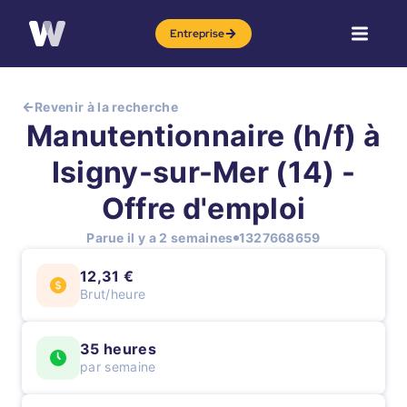
Entreprise
Revenir à la recherche
Manutentionnaire (h/f) à
Isigny-sur-Mer (14) -
Offre d'emploi
Parue il y a 2 semaines
1327668659
12,31 €
Brut/heure
35 heures
par semaine