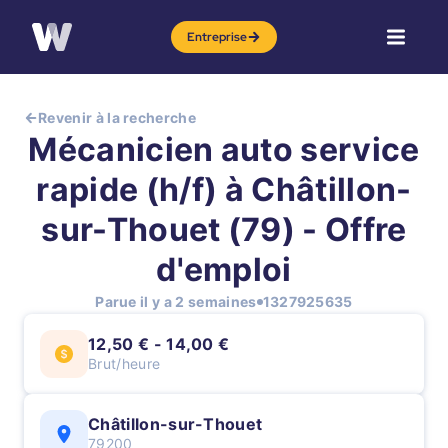
Entreprise
Revenir à la recherche
Mécanicien auto service
rapide (h/f) à Châtillon-
sur-Thouet (79) - Offre
d'emploi
Parue il y a 2 semaines
1327925635
12,50 € - 14,00 €
Brut/heure
Châtillon-sur-Thouet
79200