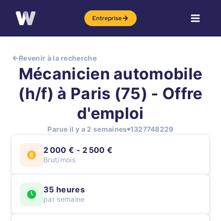
Entreprise
Revenir à la recherche
Mécanicien automobile
(h/f) à Paris (75) - Offre
d'emploi
Parue il y a 2 semaines
1327748229
2 000 € - 2 500 €
Brut/mois
35 heures
par semaine