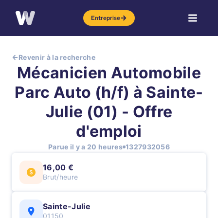
Entreprise
Revenir à la recherche
Mécanicien Automobile
Parc Auto (h/f) à Sainte-
Julie (01) - Offre
d'emploi
Parue il y a 20 heures
1327932056
16,00 €
Brut/heure
Sainte-Julie
01150