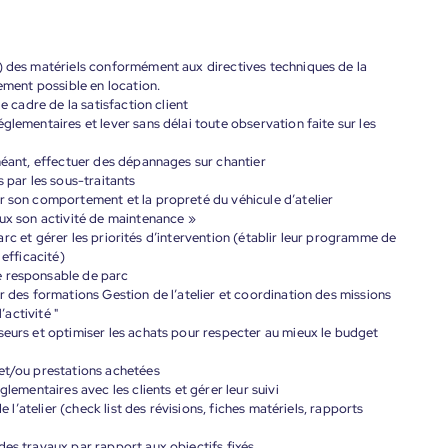
n) des matériels conformément aux directives techniques de la
dement possible en location.
e cadre de la satisfaction client
glementaires et lever sans délai toute observation faite sur les
chéant, effectuer des dépannages sur chantier
s par les sous-traitants
r son comportement et la propreté du véhicule d’atelier
eux son activité de maintenance »
u parc et gérer les priorités d’intervention (établir leur programme de
r efficacité)
e responsable de parc
r des formations Gestion de l’atelier et coordination des missions
’activité "
seurs et optimiser les achats pour respecter au mieux le budget
 et/ou prestations achetées
glementaires avec les clients et gérer leur suivi
e l’atelier (check list des révisions, fiches matériels, rapports
des travaux par rapport aux objectifs fixés