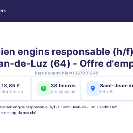
ers
en engins responsable (h/f)
an-de-Luz (64) - Offre d'emp
Parue avant-hier
1327931249
13,85 €
38 heures
Saint-Jean-d
Brut/heure
par semaine
64500
écanicien engins responsable (h/f) à Saint-Jean-de-Luz. Candidatez
illeure app du marché.