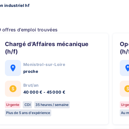
n industriel hf
9 offres d’emploi trouvées
Chargé d'Affaires mécanique
Opérateur monteurs mécanique
(h/f)
(h/
Monistrol-sur-Loire
proche
Brut/an
40 000 € - 45 000 €
Urgente
CDI
35 heures / semaine
Urge
Plus de 5 ans d'expérience
Au m