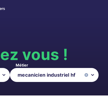
ers
s
ez vous !
Métier