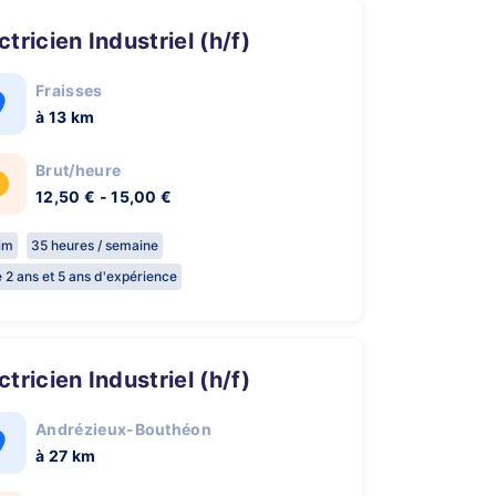
ectricien Industriel (h/f)
Fraisses
à 13 km
Brut/heure
12,50 € - 15,00 €
rim
35 heures / semaine
e 2 ans et 5 ans d'expérience
ectricien Industriel (h/f)
Andrézieux-Bouthéon
à 27 km