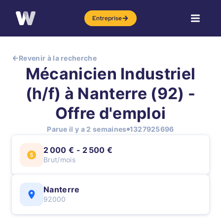
Entreprise
Revenir à la recherche
Mécanicien Industriel
(h/f) à Nanterre (92) -
Offre d'emploi
Parue il y a 2 semaines
1327925696
2 000 € - 2 500 €
Brut/mois
Nanterre
92000