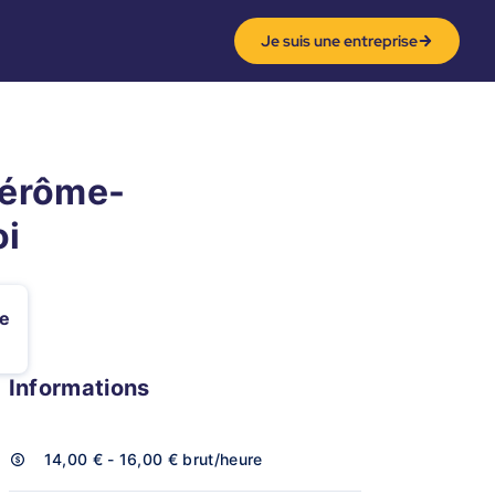
Je suis une entreprise
-Jérôme-
oi
e
Informations
14,00 € - 16,00 €
brut/heure