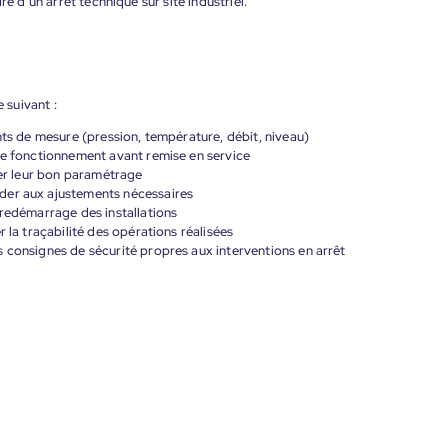
re d’un arrêt technique sur site industriel.
 suivant :
nts de mesure (pression, température, débit, niveau)
de fonctionnement avant remise en service
rer leur bon paramétrage
der aux ajustements nécessaires
 redémarrage des installations
 la traçabilité des opérations réalisées
 consignes de sécurité propres aux interventions en arrêt