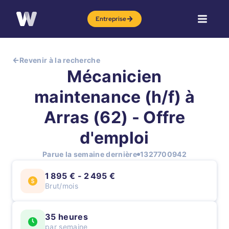
Entreprise
Revenir à la recherche
Mécanicien
maintenance (h/f) à
Arras (62) - Offre
d'emploi
Parue la semaine dernière
1327700942
1 895 € - 2 495 €
Brut/mois
35 heures
par semaine