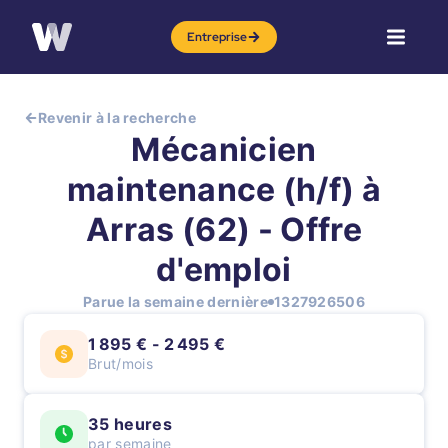
Entreprise
Revenir à la recherche
Mécanicien
maintenance (h/f) à
Arras (62) - Offre
d'emploi
Parue la semaine dernière
1327926506
1 895 € - 2 495 €
Brut/mois
35 heures
par semaine