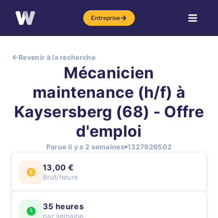
Entreprise
Revenir à la recherche
Mécanicien
maintenance (h/f) à
Kaysersberg (68) - Offre
d'emploi
Parue il y a 2 semaines
1327926502
13,00 €
Brut/heure
35 heures
par semaine