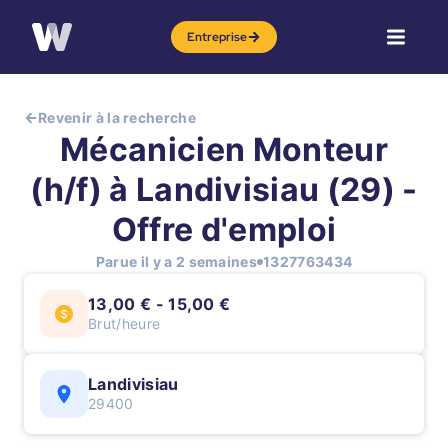
Entreprise
Revenir à la recherche
Mécanicien Monteur
(h/f) à Landivisiau (29) -
Offre d'emploi
Parue il y a 2 semaines
1327763434
13,00 € - 15,00 €
Brut/heure
Landivisiau
29400