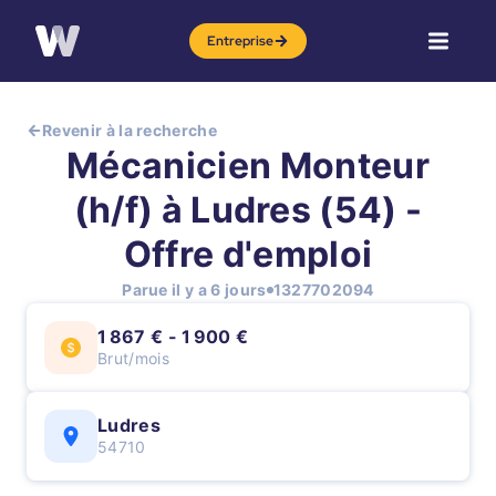
Entreprise
Revenir à la recherche
Mécanicien Monteur
(h/f) à Ludres (54) -
Offre d'emploi
Parue il y a 6 jours
1327702094
1 867 € - 1 900 €
Brut/mois
Ludres
54710