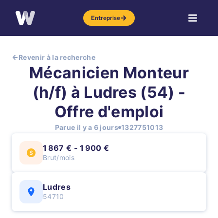
Entreprise
Revenir à la recherche
Mécanicien Monteur
(h/f) à Ludres (54) -
Offre d'emploi
Parue il y a 6 jours
1327751013
1 867 € - 1 900 €
Brut/mois
Ludres
54710