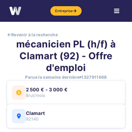
Entreprise
Revenir à la recherche
mécanicien PL (h/f) à
Clamart (92) - Offre
d'emploi
Parue la semaine dernière
1327911668
2 500 € - 3 000 €
Brut/mois
Clamart
92140