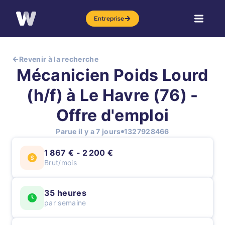
Entreprise
Revenir à la recherche
Mécanicien Poids Lourd
(h/f) à Le Havre (76) -
Offre d'emploi
Parue il y a 7 jours
1327928466
1 867 € - 2 200 €
Brut/mois
35 heures
par semaine