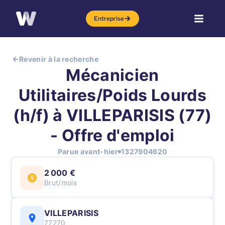
Entreprise
Revenir à la recherche
Mécanicien
Utilitaires/Poids Lourds
(h/f) à VILLEPARISIS (77)
- Offre d'emploi
Parue avant-hier
1327904620
2 000 €
Brut/mois
VILLEPARISIS
77270