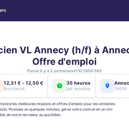
ers
ien VL Annecy (h/f) à Annec
Offre d'emploi
Parue il y a 2 semaines
1327800392
12,31 € - 12,50 €
35 heures
Anne
Brut/heure
par semaine
74000
tionne les meilleures missions et offres d’emploi pour les centaines
éduits. Postulez en quelques minutes, gérez votre contrat en un clin
lisé de votre recruteur au quotidien.