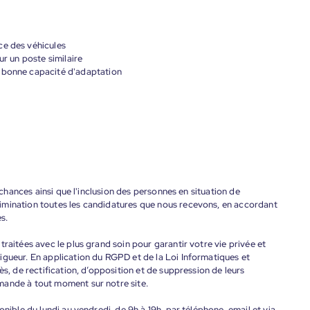
ce des véhicules
ur un poste similaire
e bonne capacité d'adaptation
s chances ainsi que l'inclusion des personnes en situation de
imination toutes les candidatures que nous recevons, en accordant
s.
raitées avec le plus grand soin pour garantir votre vie privée et
igueur. En application du RGPD et de la Loi Informatiques et
ès, de rectification, d’opposition et de suppression de leurs
mande à tout moment sur notre site.
onible du lundi au vendredi, de 9h à 19h, par téléphone, email et via