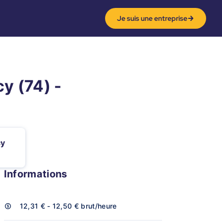
Je suis une entreprise
y (74) -
cy
Informations
12,31 € - 12,50 €
brut/heure