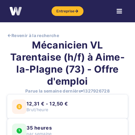
Entreprise
Revenir à la recherche
Mécanicien VL
Tarentaise (h/f) à Aime-
la-Plagne (73) - Offre
d'emploi
Parue la semaine dernière
1327926728
12,31 € - 12,50 €
Brut/heure
35 heures
par semaine