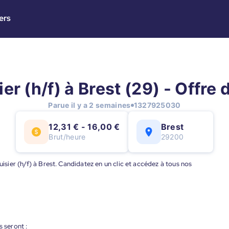
ers
er (h/f) à Brest (29) - Offre 
Parue il y a 2 semaines
1327925030
12,31 € - 16,00 €
Brest
Brut/heure
29200
uisier (h/f) à Brest. Candidatez en un clic et accédez à tous nos
s seront :