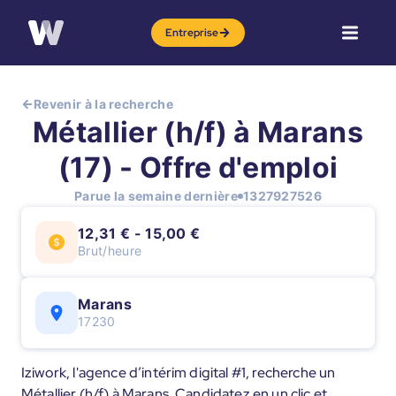
Entreprise
Revenir à la recherche
Métallier (h/f) à Marans
(17) - Offre d'emploi
Parue la semaine dernière
1327927526
12,31 € - 15,00 €
Brut/heure
Marans
17230
Iziwork, l'agence d’intérim digital #1, recherche un
Métallier (h/f) à Marans. Candidatez en un clic et